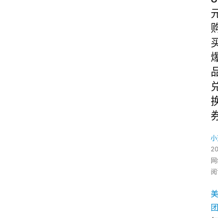
小
2
网
阅