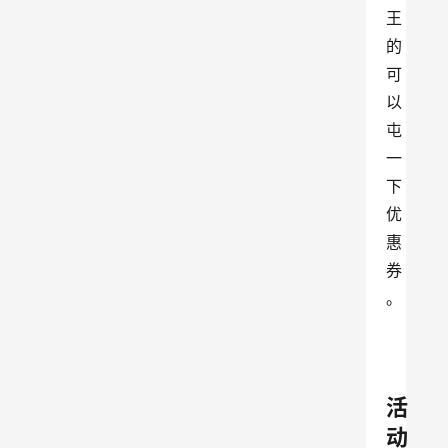
王
的
可
以
屯
一
下
优
惠
券
。
活
动