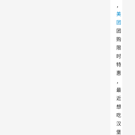
，
美
团
团
购
限
时
特
惠
，
最
近
想
吃
汉
堡