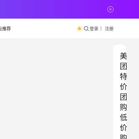
址推荐
登录
注册
美
团
特
价
团
购
低
价
购