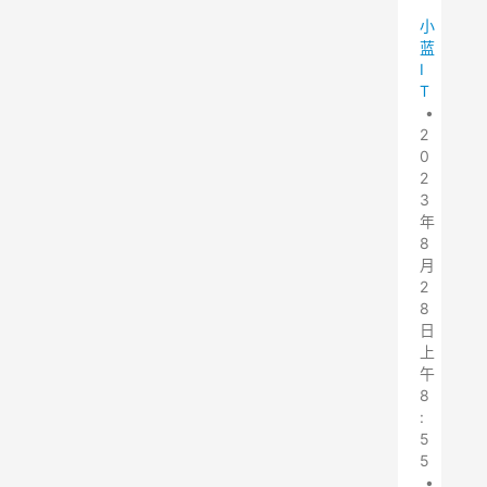
小
蓝
I
T
•
2
0
2
3
年
8
月
2
8
日
上
午
8
:
5
5
•