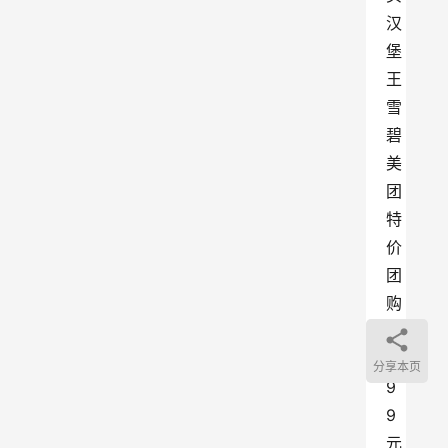
汉
堡
王
雪
碧
美
团
特
价
团
购
0
.
分享本页
9
9
元