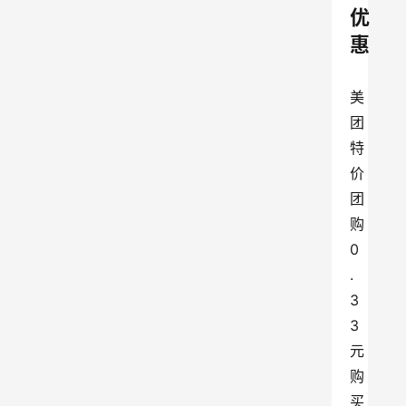
优
惠
美
团
特
价
团
购
0
.
3
3
元
购
买