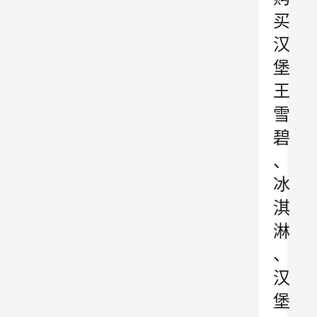
买
汉
堡
王
雪
碧
、
冰
淇
淋
、
汉
堡