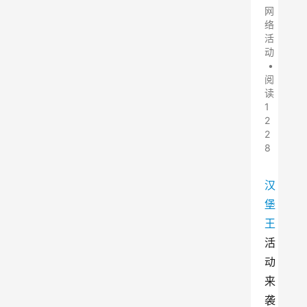
网
络
活
动
•
阅
读
1
2
2
8
汉
堡
王
活
动
来
袭