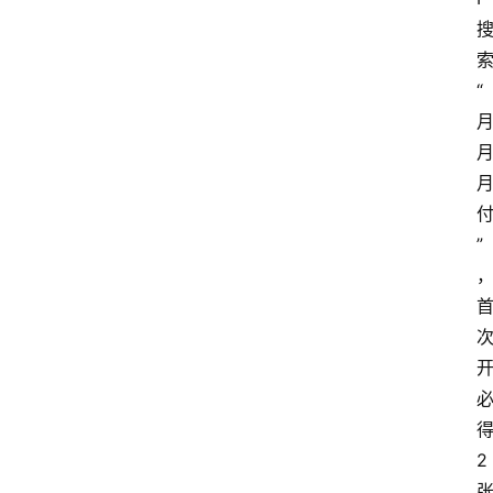
“
”
2