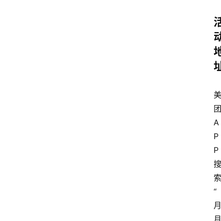
A
P
P
“