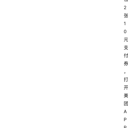
2
1
0
A
P
P