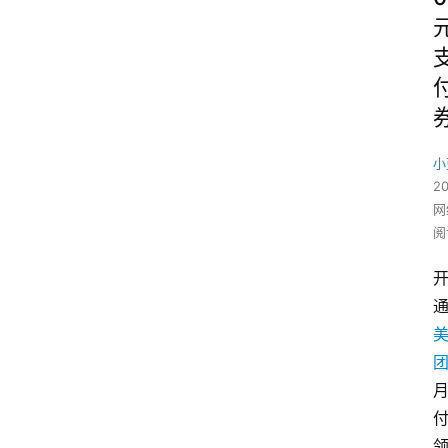
小
2
网
阅