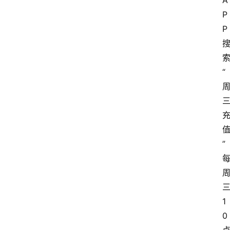
A
P
P
“
”
1
0