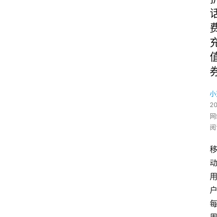
小
2
网
阅