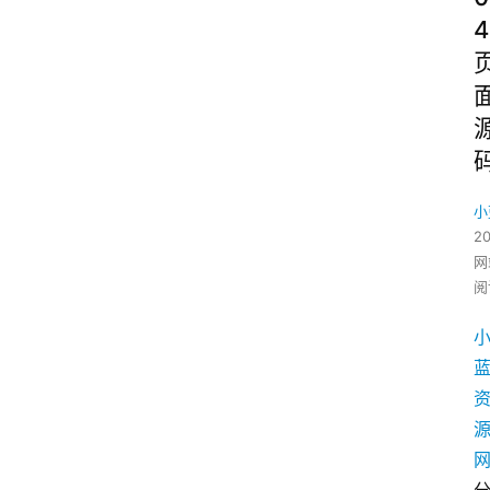
4
小
2
网
阅