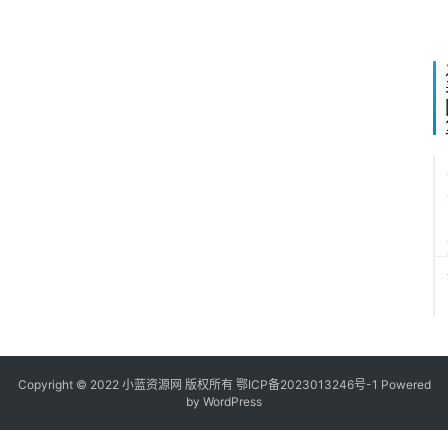
2
Copyright © 2022
小蓝资源网
版权所有
鄂ICP备2023013246号-1
Powered
by WordPress