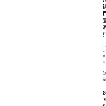
小
2
网
阅