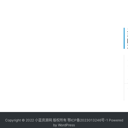
2
Copyright © 2022
小蓝资源网
版权所有
鄂ICP备2023013246号-1
Powered
by WordPress