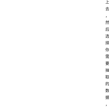
术
教
程
登录
注册
I
T
资
讯
影
视
资
源
网