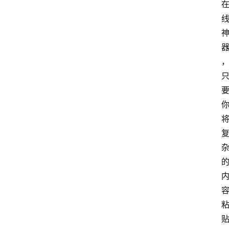
首
页
网
站
源
码
网
络
活
动
技