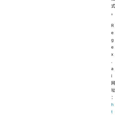
R
e
g
e
x
.
a
i
h
t