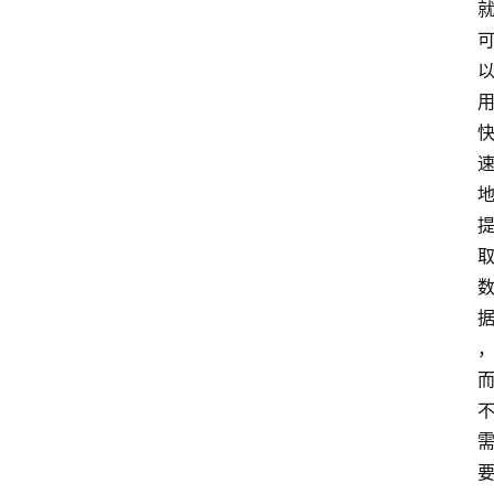
址
推
荐