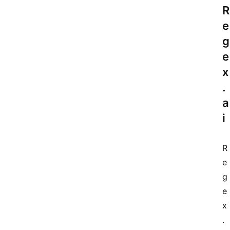
R
e
g
e
x
.
a
i
R
e
g
e
x
.