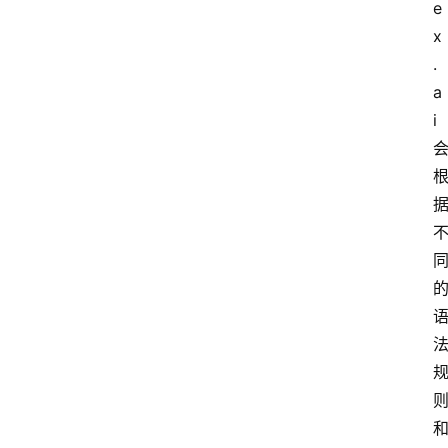
e
x
.
a
i 