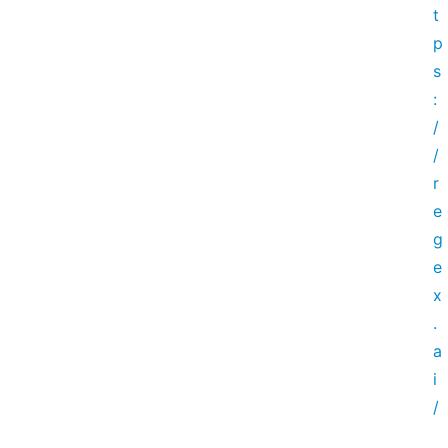
t
p
s
:
/
/
r
e
g
e
x
.
a
i
/