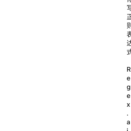
R
e
g
e
x
.
a
i