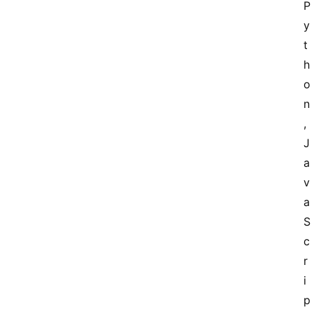
P
y
t
h
o
n
, 
J
a
v
a
S
c
r
i
p