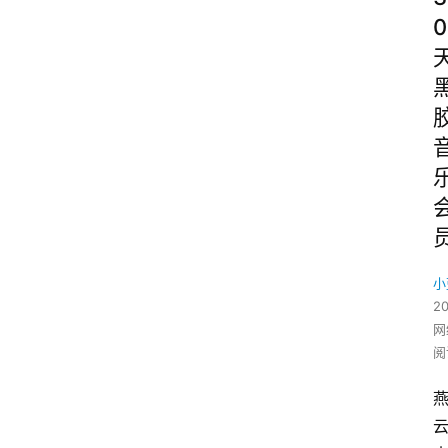
0
小
2
网
阅