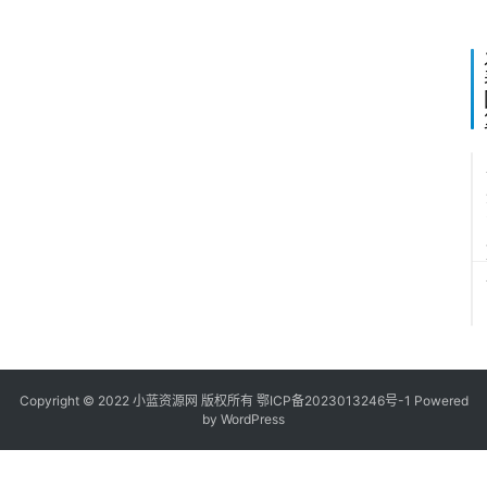
也
可
以
给
对
方
写
情
书
了
！
Copyright © 2022
小蓝资源网
版权所有
鄂ICP备2023013246号-1
Powered
by WordPress