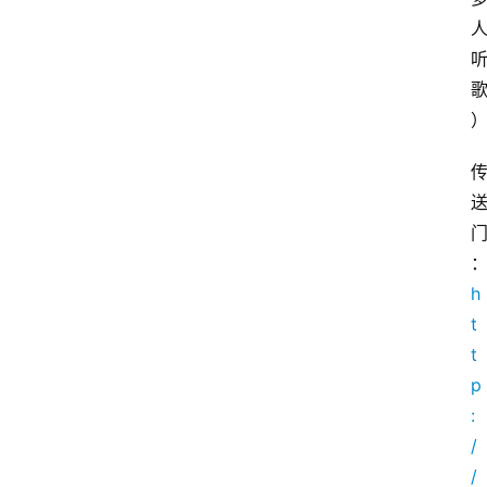
h
t
t
p
:
/
/