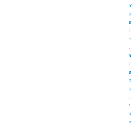
m
u
s
i
c
.
a
l
a
n
g
.
r
u
n