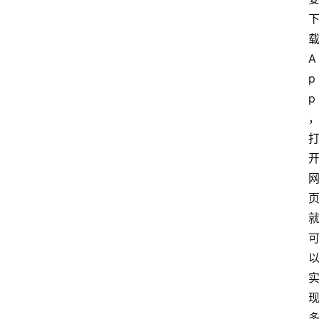
A
p
p