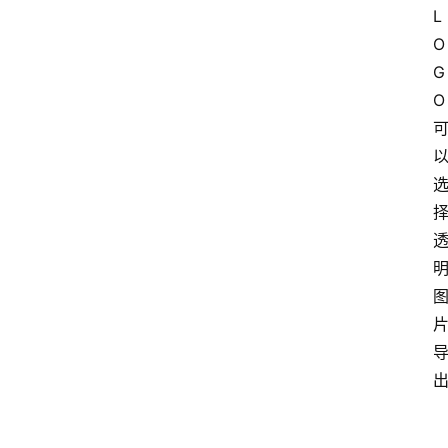
网
L
站
O
源
G
码
O
网
络
活
动
技
术
教
程
登录
注册