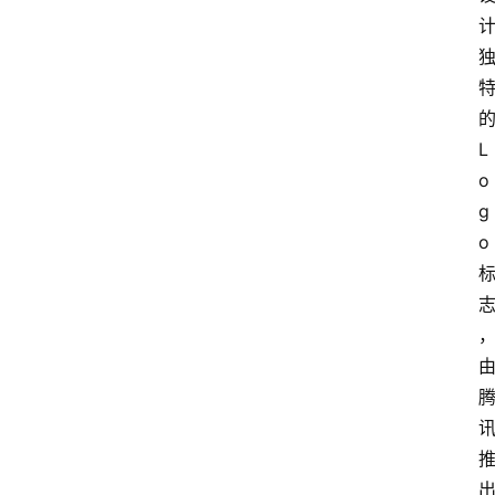
L
o
g
o