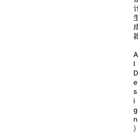
A
I
e
s
i
g
n