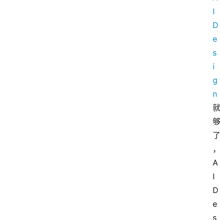
I
D
e
s
i
g
n
A
I
D
e
s