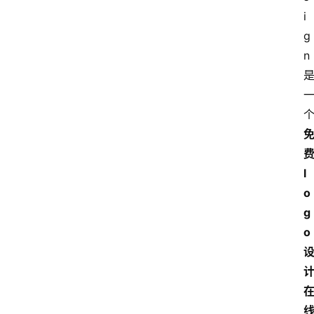
i
g
n
l
o
g
o