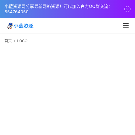
页
小蓝资源网分享最新网络资源！可以加入官方QQ群交流：
854764050
网
站
源
首页
LOGO
码
网
络
活
动
技
术
教