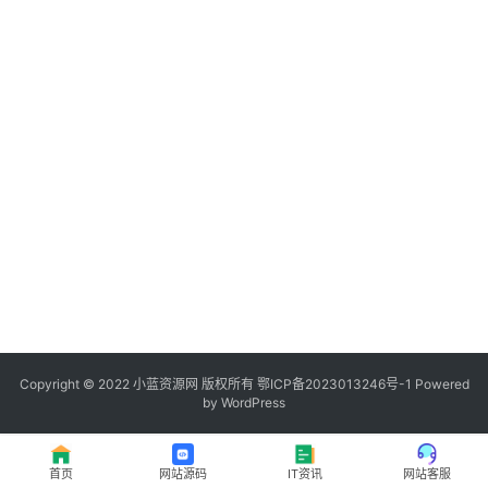
程
登录
注册
I
T
资
讯
影
视
资
源
Copyright © 2022
小蓝资源网
版权所有
鄂ICP备2023013246号-1
Powered
by WordPress
网
址
首页
网站源码
IT资讯
网站客服
推