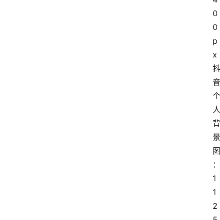
0
0
p
x
1
1
2
5