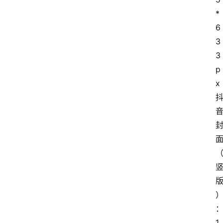
*
6
3
3
p
x
1