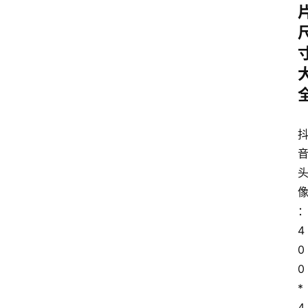
4
0
0
*
4