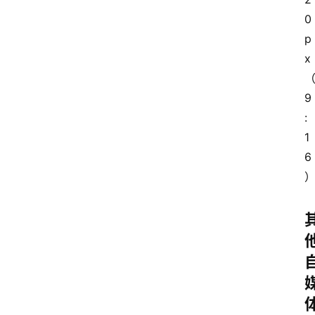
0
p
x
9
:
1
6
首
页
网
站
源
码