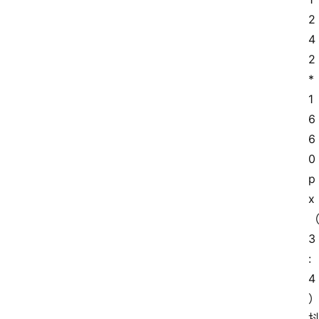
2
4
2
*
1
6
6
0
p
x
3
:
4