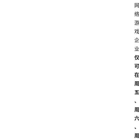
址
推
荐