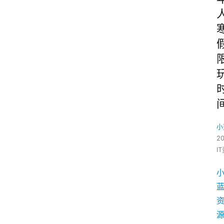
小
2
I