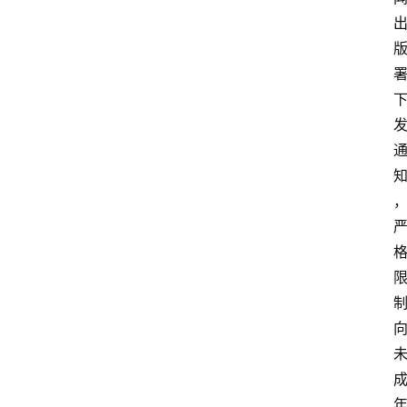
首
页
网
站
源
码
网
络
活
动
技