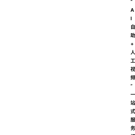
“
A
I
+
”