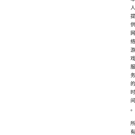
术
教
程
登录
注册
I
T
资
讯
影
视
资
源
网