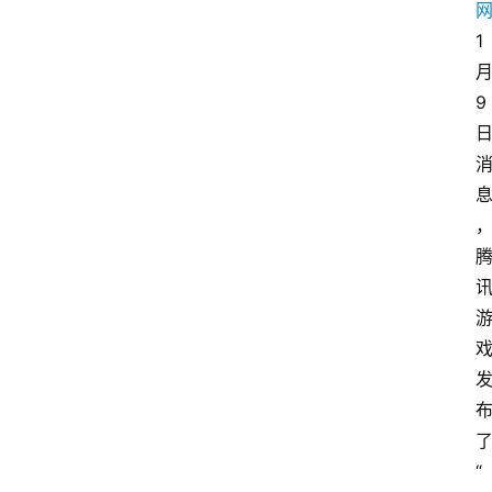
1
9
“