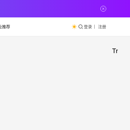
址推荐
登录
注册
Tran
朋克
网
址
照片
推
荐
（Tr
Tran
科幻
白的
小
来的
2023年
可以
作品