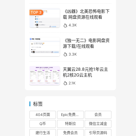
《凶器》北美恐怖电影下
载 网盘资源在线观看
4.3K
《独一无二》电影网盘资
源下载/在线观看
3.3K
天翼云28.8元抢1年云主
机2核2G云主机
2.1K
标签
404页面
Epic免费游戏
会员
Q币
特斯拉
微信立减金
建行生活
免费会员
引导页源码