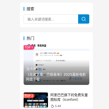
搜索
热门
6.9K
《无名之辈：否极泰来》2025最新电影
网盘下载
阿里巴巴旗下的免费矢量
图标库（iconfont）
5.4K