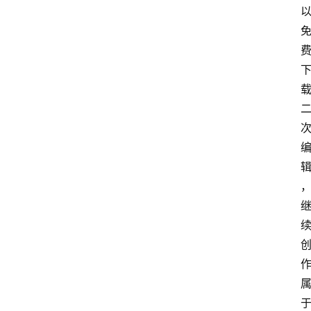
址
推
荐