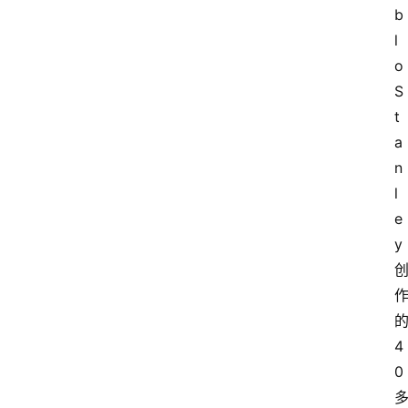
b
l
o 
S
t
a
n
l
e
y 
的
4
0 