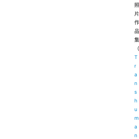
T
r
a
n
s
h
u
m
a
n