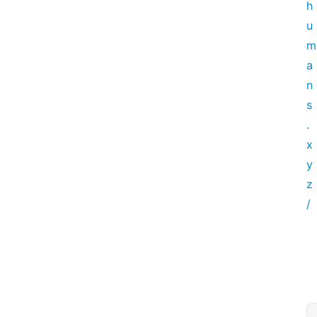
h
u
m
a
n
s
.
x
y
z
/