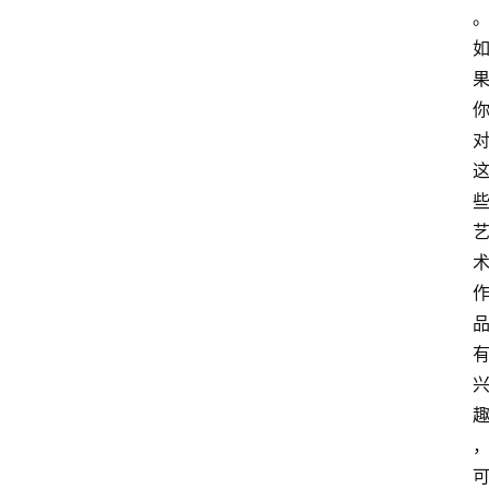
术
教
程
登录
注册
I
T
资
讯
影
视
资
源
网