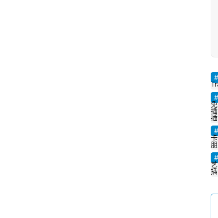
T
免
插
插
卡
朋
艺
插