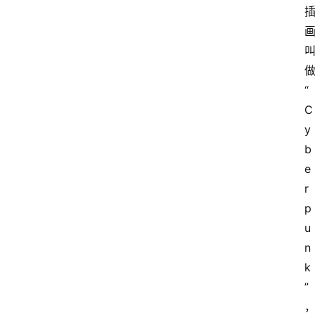
“
C
y
b
e
r
p
u
n
k
”