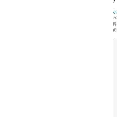
小
2
网
阅