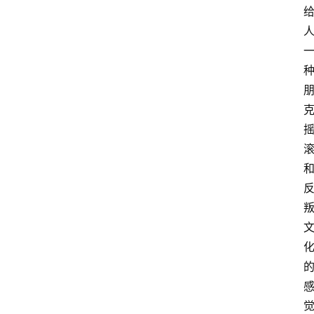
首
页
网
站
源
码
网
络
活
动
技