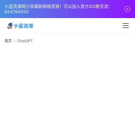
页
小蓝资源网分享最新网络资源！可以加入官方QQ群交流：
854764050
网
站
源
首页
ChatGPT
C
码
网
络
活
动
技
术
教