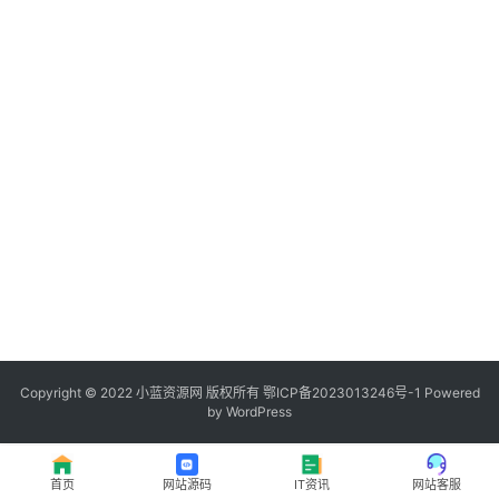
程
登录
注册
I
T
资
讯
影
视
资
源
Copyright © 2022
小蓝资源网
版权所有
鄂ICP备2023013246号-1
Powered
by WordPress
网
址
首页
网站源码
IT资讯
网站客服
推