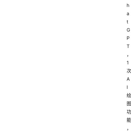
h
a
t
G
P
T
1
A
I