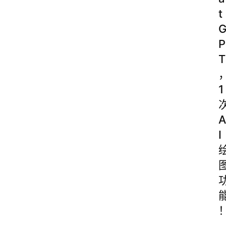
t
P
T
1
A
I