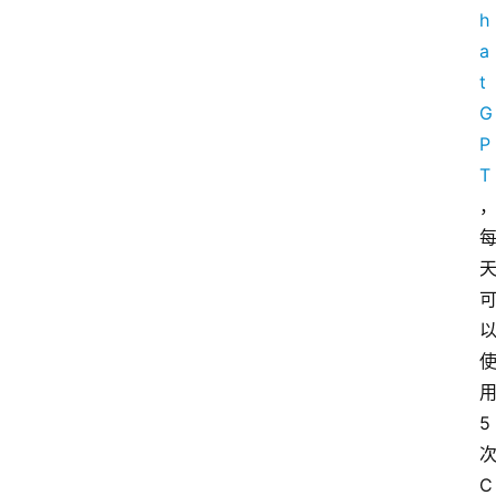
h
a
t
G
P
T
5
C