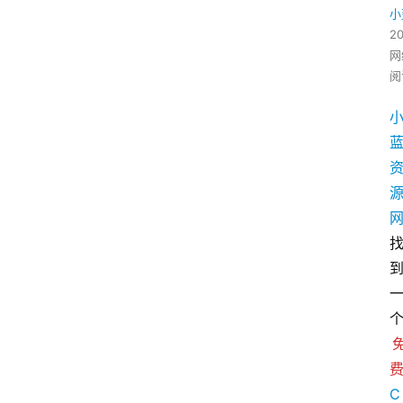
小
2
网
阅
C