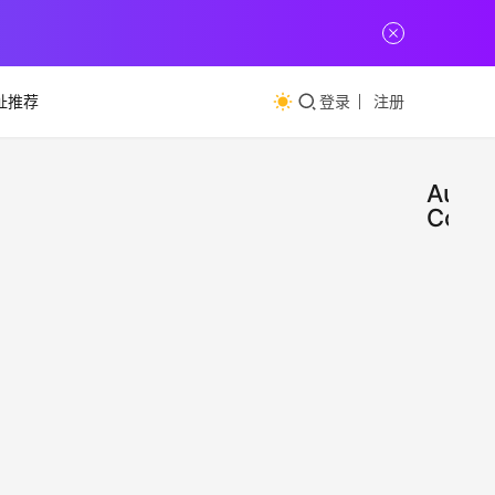
址推荐
登录
注册
Audio
Conve
免费
网
址
音频
推
荐
转换
免费
（Au
格式
（Aud
Con
小
Conv
2023年
如特
日