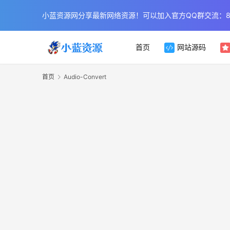
小蓝资源网分享最新网络资源！可以加入官方QQ群交流：854
首页
网站源码
首页
Audio-Convert