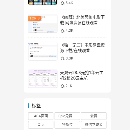
5.4K
《凶器》北美恐怖电影下
载 网盘资源在线观看
4.3K
《独一无二》电影网盘资
源下载/在线观看
3.3K
天翼云28.8元抢1年云主
机2核2G云主机
2.1K
标签
404页面
Epic免费游戏
会员
Q币
特斯拉
微信立减金