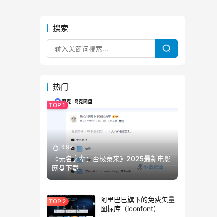
搜索
热门
6.9K
《无名之辈：否极泰来》2025最新电影
网盘下载
阿里巴巴旗下的免费矢量
图标库（iconfont）