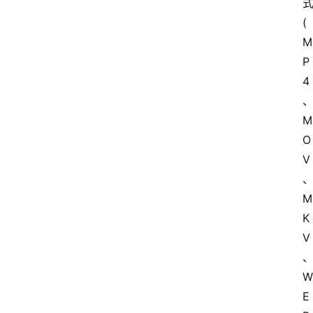
(
M
P
4
M
O
V
M
K
V
W
E