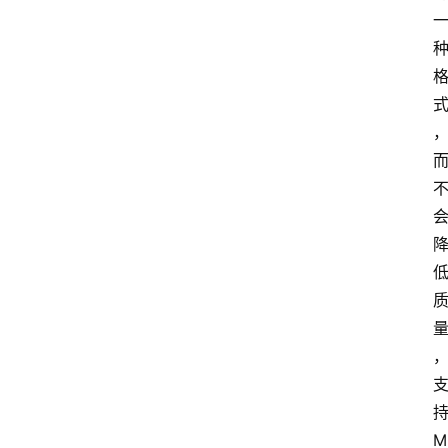
首
页
网
站
源
码
网
络
活
动
持
技
M