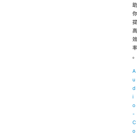
A
u
d
i
o
-
C
o