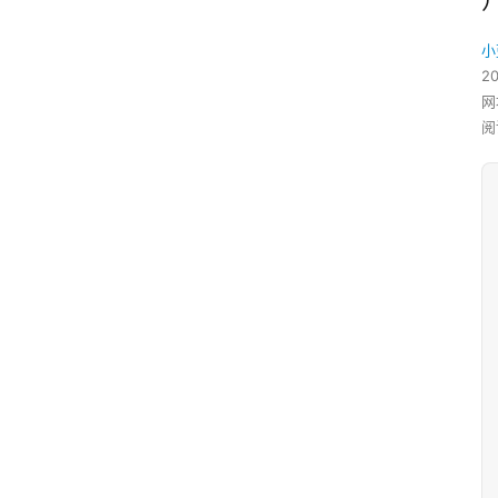
小
2
网
阅