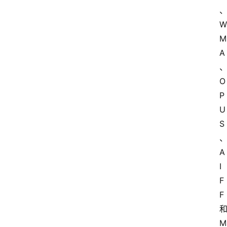
W
M
A
O
P
U
S
A
I
F
F 
和
M