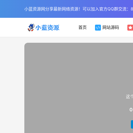
小蓝资源网分享最新网络资源！可以加入官方QQ群交流：854
首页
网站源码
这
0