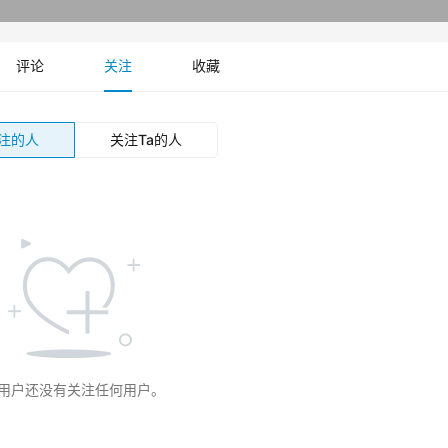
评论
关注
收藏
关注的人
关注Ta的人
用户还没有关注任何用户。