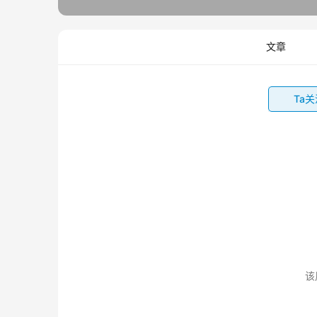
文章
Ta
该