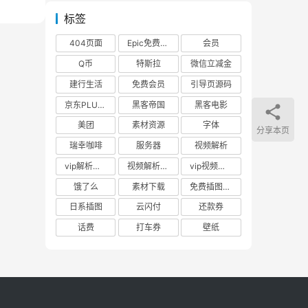
标签
404页面
Epic免费游戏
会员
Q币
特斯拉
微信立减金
建行生活
免费会员
引导页源码
京东PLUS会员
黑客帝国
黑客电影
美团
素材资源
字体
分享本页
瑞幸咖啡
服务器
视频解析
vip解析源码
视频解析源码
vip视频解析
饿了么
素材下载
免费插图资源
日系插图
云闪付
还款券
话费
打车券
壁纸