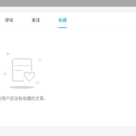
评论
关注
收藏
该用户还没有收藏的文章。