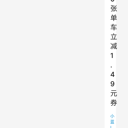
张
单
车
立
减
1
.
4
9
元
券
小
蓝
I