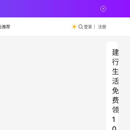
址推荐
登录
注册
建
行
生
活
免
费
领
1
0