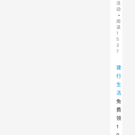
活
动
•
阅
读
1
5
3
7
建
行
生
活
免
费
领
1