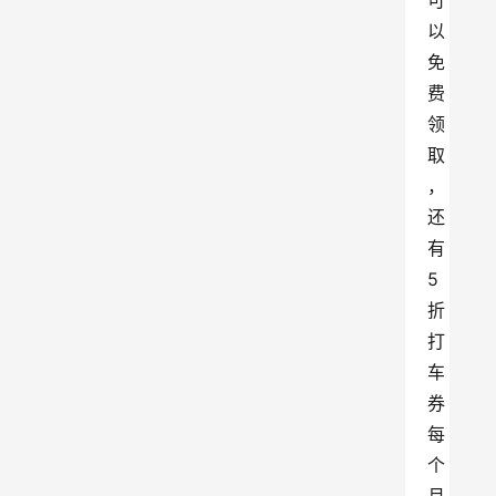
可
以
免
费
领
取
，
还
有
5
折
打
车
券
每
个