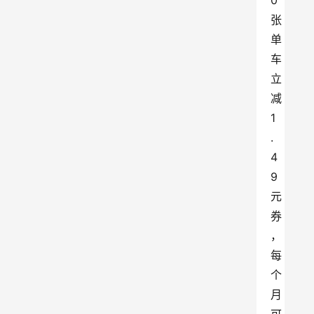
0
张
单
车
立
减
1
.
4
9
元
券
，
每
个
月