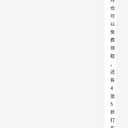
月
也
可
以
免
费
领
取
，
还
有
4
张
5
折
打