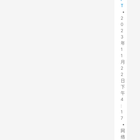
T
•
2
0
2
3
年
1
1
月
2
2
日
下
午
4
:
1
7
•
网
络