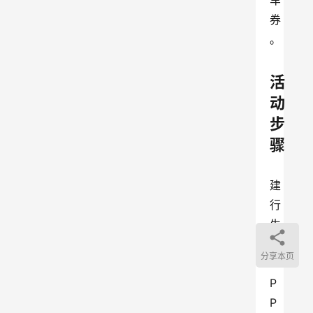
车
券
。
活
动
步
骤
建
行
生
活
分享本页
A
P
P