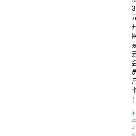
3
小
2
网
阅