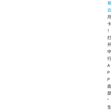
A
P
P
“