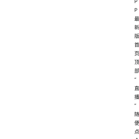
P
P
“
”