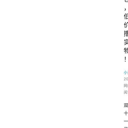
小
2
网
阅