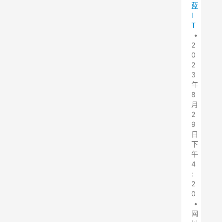
蓝
I
T
•
2
0
2
3
年
8
月
2
9
日
下
午
4
:
2
0
•
网