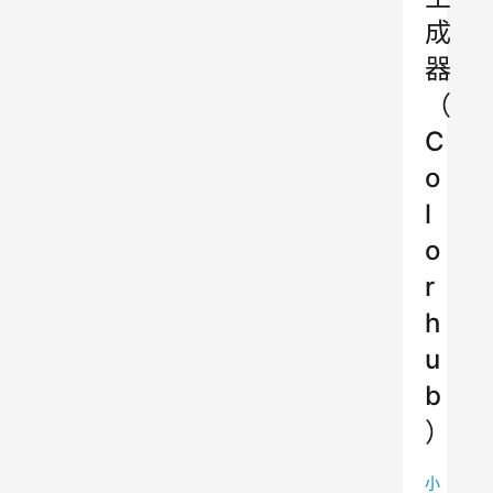
成
器
（
C
o
l
o
r
h
u
b
）
小