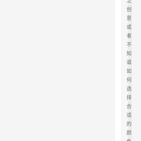
乏
创
意
或
者
不
知
道
如
何
选
择
合
适
的
颜