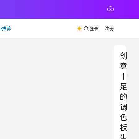
址推荐
登录
注册
创
意
十
足
的
调
色
板
生