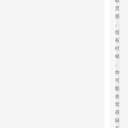
取
灵
感
，
但
有
时
候
，
你
可
能
会
觉
得
缺