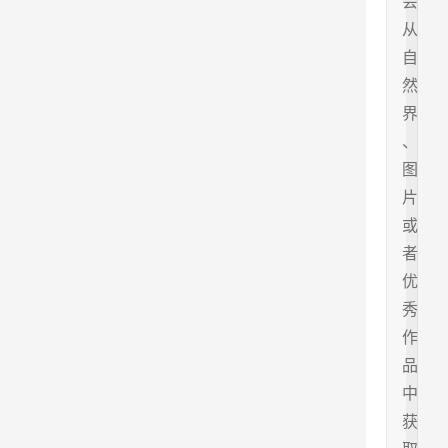
会
从
自
然
界
、
图
片
或
者
优
秀
作
品
中
获