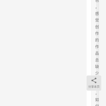
色
，
感
觉
创
作
的
作
品
总
缺
少
灵
魂
分享本页
，
如