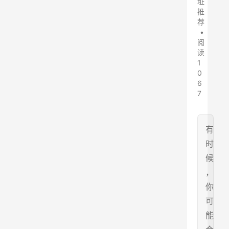
址
推
荐
•
阅
读
1
0
6
7
有
时
候
，
你
可
能