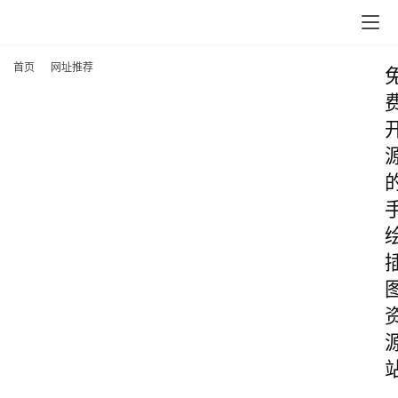
首页
网址推荐
首
页
网
站
源
码
网
络