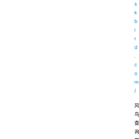
s
k
b
i
r
d
.
c
o
m
/