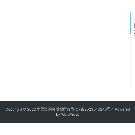
2
5
1
Copyright © 2022
小蓝资源网
版权所有
鄂ICP备2023013246号-1
Powered
by WordPress