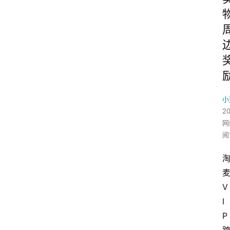
小
2
网
阅
V
I
P