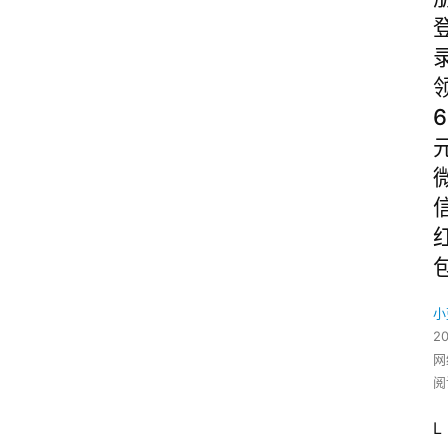
6
小
2
网
阅
L