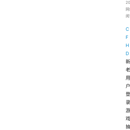
2
网
阅
C
F
H
D