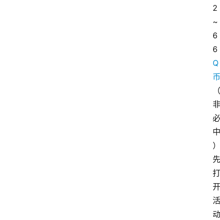
2
~
6
6
Q