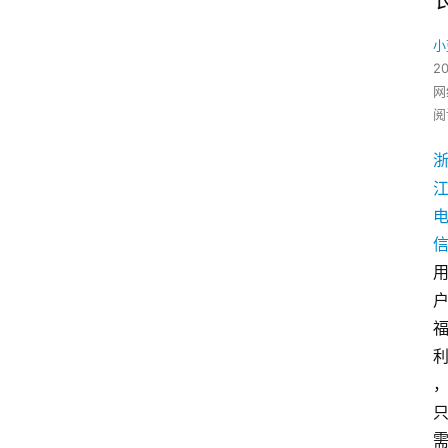
小
2
网
阅