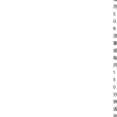
5
G
B
1
5
0