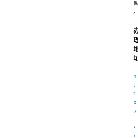
首
页
网
站
源
h
码
t
t
p
网
s
络
:
活
/
动
/