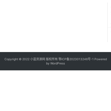
~
6
6
Q
币
（
非
必
中
）
Copyright © 2022
小蓝资源网
版权所有
鄂ICP备2023013246号-1
Powered
by WordPress