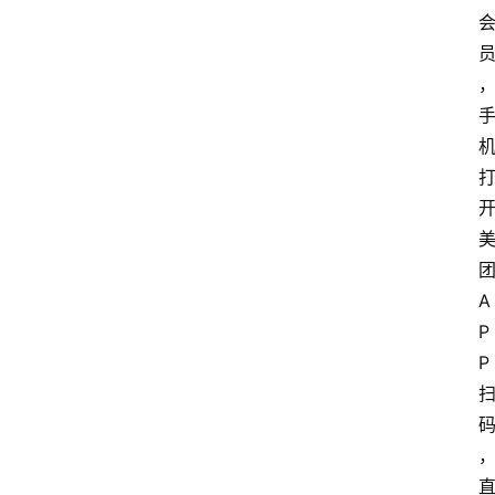
A
P
P