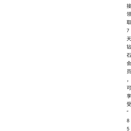
7
“
8
5