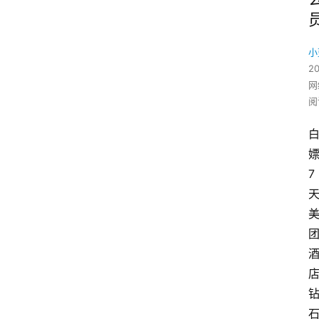
小
2
网
阅
7