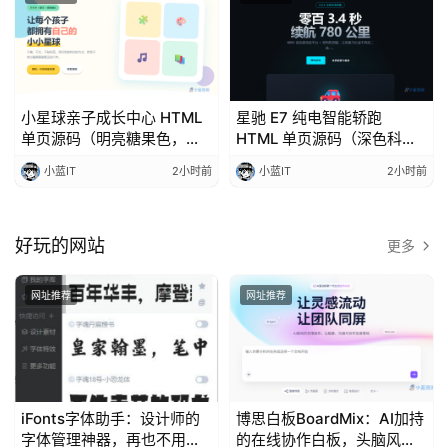
I
T
资
讯
小星球亲子成长中心 HTML
星驰 E7 纯电智能轿跑
单页源码（明亮糖果色，含
HTML 单页源码（深色科技
课程体系 + 一日流程 + 师资
蓝 + 青色霓虹，含性能参数
影
小蓝IT
2小时前
小蓝IT
2小时前
团队）
+ 智驾 + 配置定价）
视
资
源
好玩的网站
更多
网址推荐
网址推荐
网
址
推
荐
iFonts字体助手：设计师的
博思白板BoardMix：AI加持
字体管理神器，再也不用满
的在线协作白板，头脑风暴