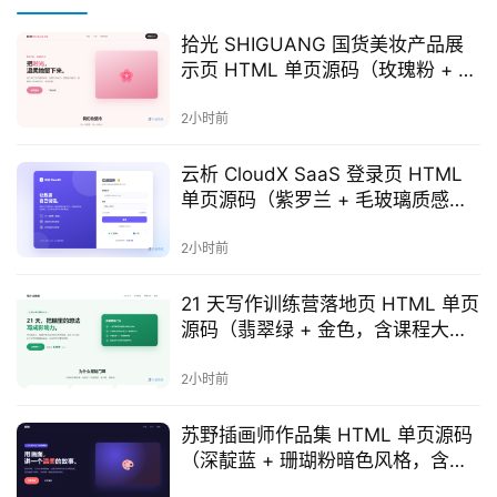
拾光 SHIGUANG 国货美妆产品展
示页 HTML 单页源码（玫瑰粉 + 炭
黑，含品牌理念 + 明星单品 + 购物
车）
2小时前
云析 CloudX SaaS 登录页 HTML
单页源码（紫罗兰 + 毛玻璃质感，
含双栏品牌区 + 表单）
2小时前
21 天写作训练营落地页 HTML 单页
源码（翡翠绿 + 金色，含课程大纲
+ 四步学习路径 + 报名 CTA）
2小时前
苏野插画师作品集 HTML 单页源码
（深靛蓝 + 珊瑚粉暗色风格，含作
品墙 + 技能标签）