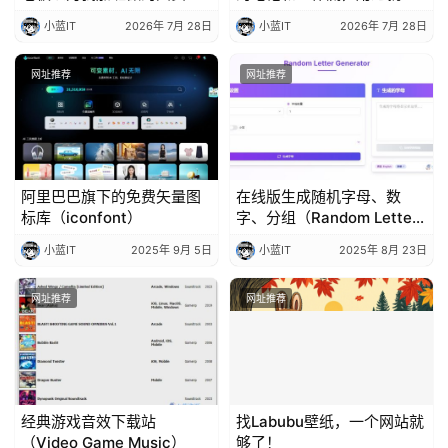
准时下班了
不去了
小蓝IT
2026年 7月 28日
小蓝IT
2026年 7月 28日
网址推荐
网址推荐
阿里巴巴旗下的免费矢量图
在线版生成随机字母、数
标库（iconfont）
字、分组（Random Letter
Generator）
小蓝IT
2025年 9月 5日
小蓝IT
2025年 8月 23日
网址推荐
网址推荐
经典游戏音效下载站
找Labubu壁纸，一个网站就
（Video Game Music）
够了！