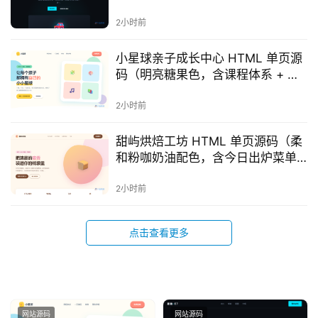
性能参数 + 智驾 + 配置定价）
网
2小时前
站
源
小星球亲子成长中心 HTML 单页源
码
码（明亮糖果色，含课程体系 + 一
日流程 + 师资团队）
2小时前
网
络
甜屿烘焙工坊 HTML 单页源码（柔
活
和粉咖奶油配色，含今日出炉菜单
动
+ 出炉时刻表 + 品牌故事）
2小时前
技
点击查看更多
术
教
程
登录
注册
网站源码
网站源码