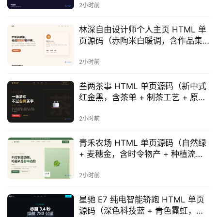
2小时前
林深自由设计师个人主页 HTML 单
页源码（赤陶米白暖调，含作品集
+ 服务卡片 + 联系 CTA）
2小时前
叁两茶事 HTML 单页源码（新中式
红金黑，含茶单 + 制茶工艺 + 原叶
溯源 + 门店）
2小时前
青禾农场 HTML 单页源码（自然绿
+ 麦穗金，含时令物产 + 种植流程
+ 订阅方案）
首
2小时前
页
星驰 E7 纯电智能轿跑 HTML 单页
源码（深色科技蓝 + 青色霓虹，含