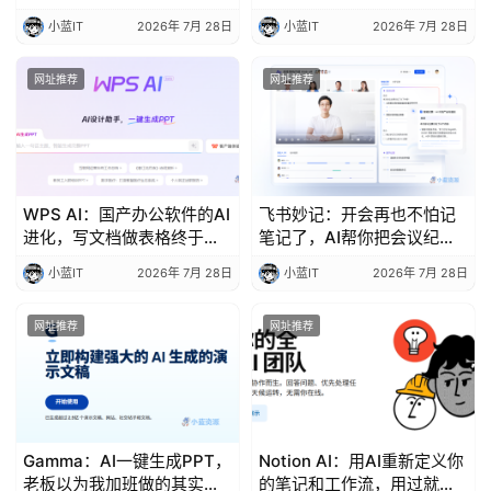
世界找字体了
和项目管理都变得超简单
小蓝IT
2026年 7月 28日
小蓝IT
2026年 7月 28日
网址推荐
网址推荐
WPS AI：国产办公软件的AI
飞书妙记：开会再也不怕记
进化，写文档做表格终于不
笔记了，AI帮你把会议纪要
用那么累了
安排得明明白白
小蓝IT
2026年 7月 28日
小蓝IT
2026年 7月 28日
网址推荐
网址推荐
Gamma：AI一键生成PPT，
Notion AI：用AI重新定义你
老板以为我加班做的其实我
的笔记和工作流，用过就回