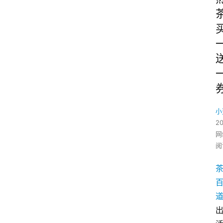
小
2
网
阅