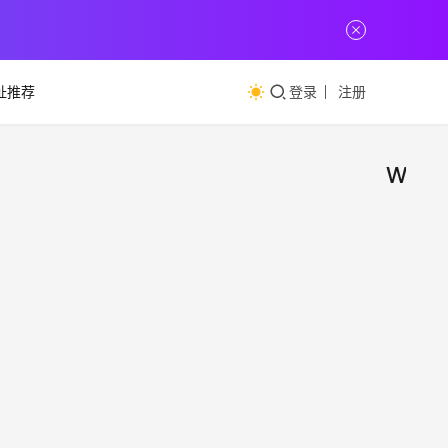
址推荐
登录
注册
Wallh
Wal
技
术
电脑
教
程
一键
Wall
电脑
脑版
换电
壁纸
小
纸！
2023年
wall
30日
我很