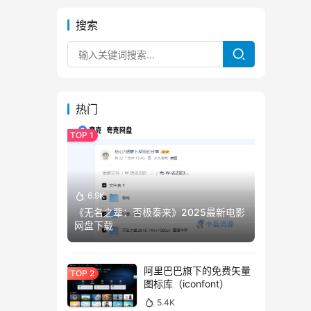
搜索
热门
6.9K
《无名之辈：否极泰来》2025最新电影
网盘下载
阿里巴巴旗下的免费矢量
图标库（iconfont）
5.4K