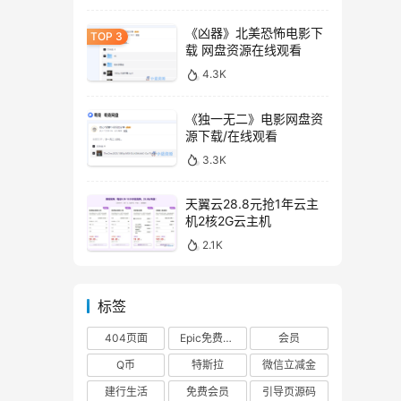
《凶器》北美恐怖电影下
载 网盘资源在线观看
4.3K
《独一无二》电影网盘资
源下载/在线观看
3.3K
天翼云28.8元抢1年云主
机2核2G云主机
2.1K
标签
404页面
Epic免费游戏
会员
Q币
特斯拉
微信立减金
建行生活
免费会员
引导页源码