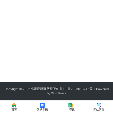
程
登录
注册
I
T
资
讯
影
视
资
源
Copyright © 2022
小蓝资源网
版权所有
鄂ICP备2023013246号-1
Powered
by WordPress
网
址
首页
网站源码
IT资讯
网站客服
推