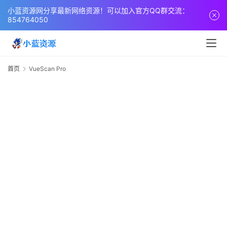
页
小蓝资源网分享最新网络资源！可以加入官方QQ群交流：
854764050
网
站
源
首页
VueScan Pro
V
码
P
网
络
活
动
技
术
教