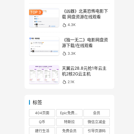
《凶器》北美恐怖电影下
载 网盘资源在线观看
4.3K
《独一无二》电影网盘资
源下载/在线观看
3.3K
天翼云28.8元抢1年云主
机2核2G云主机
2.1K
标签
404页面
Epic免费游戏
会员
Q币
特斯拉
微信立减金
建行生活
免费会员
引导页源码