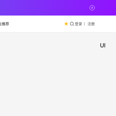
址推荐
登录
注册
Ultim
国外
网
址
高质
推
荐
商用
750
源
免费
资源
（Ul
小
（Ul
2023年
设计
便地