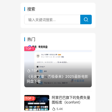
搜索
热门
7.0K
《无名之辈：否极泰来》2025最新电影
网盘下载
阿里巴巴旗下的免费矢量
图标库（iconfont）
5.4K