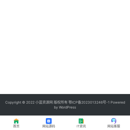
程
登录
注册
I
T
资
讯
影
视
资
源
Copyright © 2022
小蓝资源网
版权所有
鄂ICP备2023013246号-1
Powered
by WordPress
网
址
首页
网站源码
IT资讯
网站客服
推