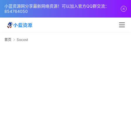
页
小蓝资源网分享最新网络资源！可以加入官方QQ群交流：
854764050
网
站
源
首页
Socost
S
码
网
络
活
动
技
术
教