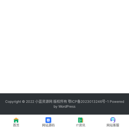
程
登录
注册
I
T
资
讯
影
视
资
源
Copyright © 2022
小蓝资源网
版权所有
鄂ICP备2023013246号-1
Powered
by WordPress
网
址
首页
网站源码
IT资讯
网站客服
推