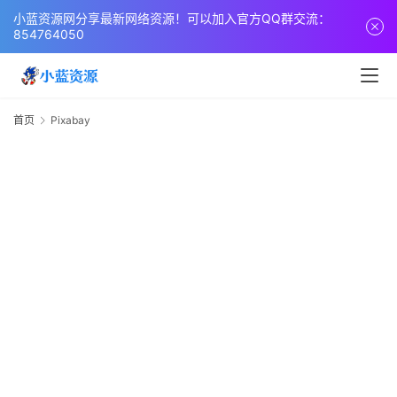
页
小蓝资源网分享最新网络资源！可以加入官方QQ群交流：
854764050
网
站
源
首页
Pixabay
P
码
网
络
活
动
技
术
教