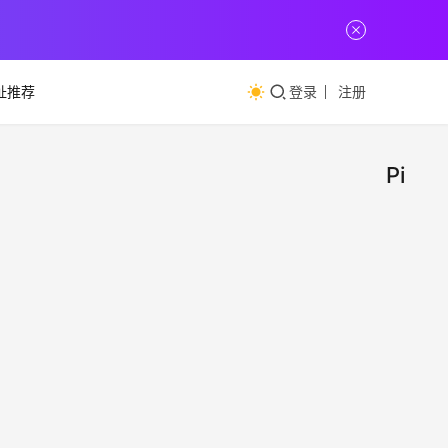
址推荐
登录
注册
Pimp
免费
网
址
库
推
荐
（Pi
正所
利其
的设
小
方面
今天 
线稿