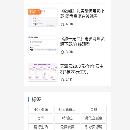
《凶器》北美恐怖电影下
载 网盘资源在线观看
4.3K
《独一无二》电影网盘资
源下载/在线观看
3.3K
天翼云28.8元抢1年云主
机2核2G云主机
2.1K
标签
404页面
Epic免费游戏
会员
Q币
特斯拉
微信立减金
建行生活
免费会员
引导页源码