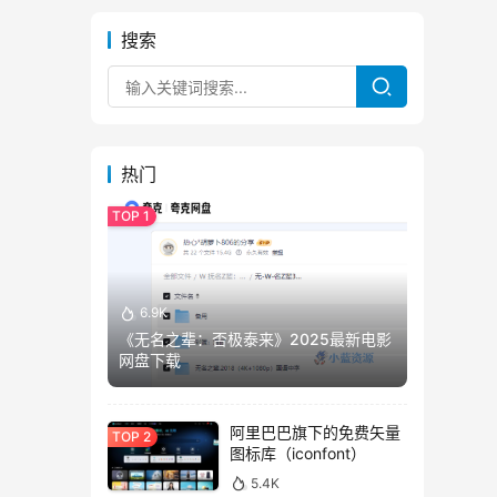
搜索
热门
6.9K
《无名之辈：否极泰来》2025最新电影
网盘下载
阿里巴巴旗下的免费矢量
图标库（iconfont）
5.4K