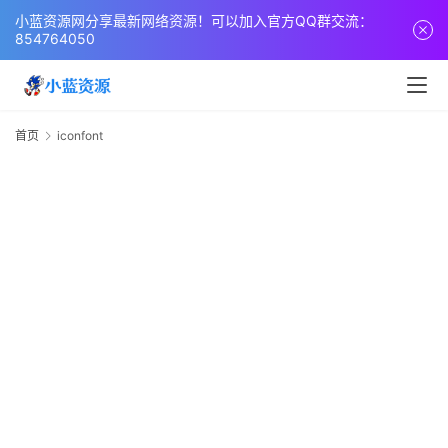
页
小蓝资源网分享最新网络资源！可以加入官方QQ群交流：
854764050
网
站
源
首页
iconfont
i
码
网
络
活
动
技
术
教