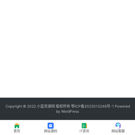
程
登录
注册
I
T
资
讯
影
视
资
源
Copyright © 2022
小蓝资源网
版权所有
鄂ICP备2023013246号-1
Powered
by WordPress
网
址
首页
网站源码
IT资讯
网站客服
推