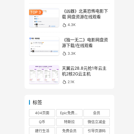
《凶器》北美恐怖电影下
载 网盘资源在线观看
4.3K
《独一无二》电影网盘资
源下载/在线观看
3.3K
天翼云28.8元抢1年云主
机2核2G云主机
2.1K
标签
404页面
Epic免费游戏
会员
Q币
特斯拉
微信立减金
建行生活
免费会员
引导页源码