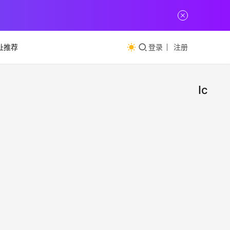
址推荐
登录
注册
IconB
国外
网
址
的图
推
荐
（Ic
教你
标，I
国外
小
标库
2023年
种不
SVG