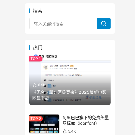
搜索
热门
6.9K
《无名之辈：否极泰来》2025最新电影
网盘下载
阿里巴巴旗下的免费矢量
图标库（iconfont）
5.4K