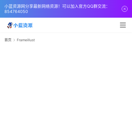
页
小蓝资源网分享最新网络资源！可以加入官方QQ群交流：
854764050
网
站
源
首页
Frameillust
F
码
网
络
活
动
技
术
教