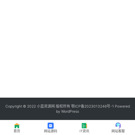
程
登录
注册
I
T
资
讯
影
视
资
源
Copyright © 2022
小蓝资源网
版权所有
鄂ICP备2023013246号-1
Powered
by WordPress
网
址
首页
网站源码
IT资讯
网站客服
推