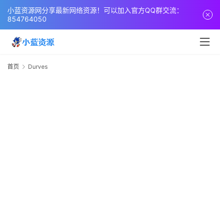
页
小蓝资源网分享最新网络资源！可以加入官方QQ群交流：
854764050
网
站
源
首页
Durves
D
码
网
络
活
动
技
术
教