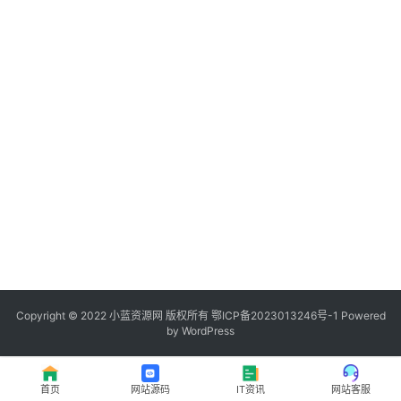
程
登录
注册
I
T
资
讯
影
视
资
源
Copyright © 2022
小蓝资源网
版权所有
鄂ICP备2023013246号-1
Powered
by WordPress
网
址
首页
网站源码
IT资讯
网站客服
推