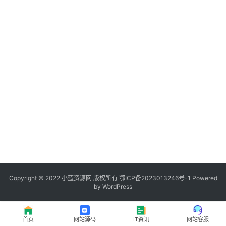
程
登录
注册
I
T
资
讯
影
视
资
源
Copyright © 2022
小蓝资源网
版权所有
鄂ICP备2023013246号-1
Powered
by WordPress
网
址
首页
网站源码
IT资讯
网站客服
推