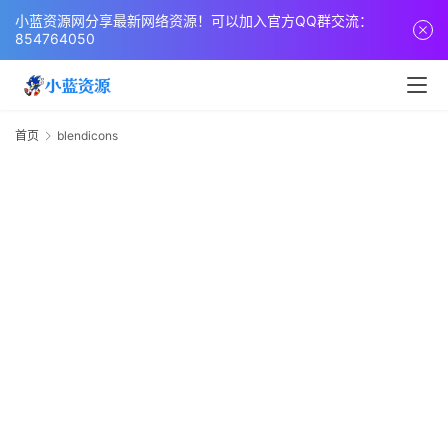
页
小蓝资源网分享最新网络资源！可以加入官方QQ群交流：
854764050
网
站
源
首页
blendicons
b
码
网
络
活
动
技
术
教