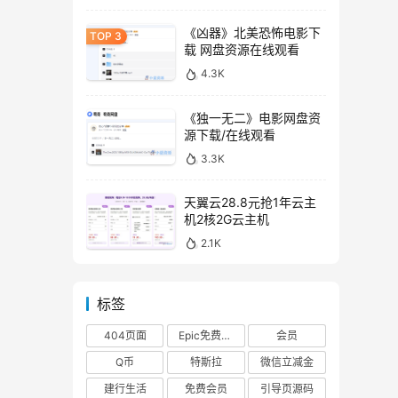
《凶器》北美恐怖电影下
载 网盘资源在线观看
4.3K
《独一无二》电影网盘资
源下载/在线观看
3.3K
天翼云28.8元抢1年云主
机2核2G云主机
2.1K
标签
404页面
Epic免费游戏
会员
Q币
特斯拉
微信立减金
建行生活
免费会员
引导页源码