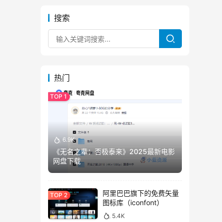
搜索
热门
6.9K
《无名之辈：否极泰来》2025最新电影
网盘下载
阿里巴巴旗下的免费矢量
图标库（iconfont）
5.4K