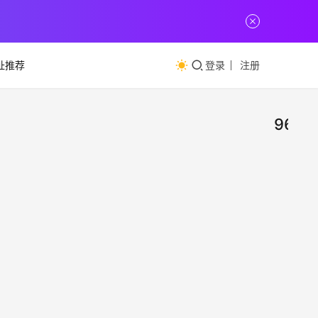
址推荐
登录
注册
96110
961
IT
资
是什
讯
么电
9611
话？
是全
反诈
（全
小
警劝
国反
蓝IT
2023年
电话
诈预
8月 21
如果
日
警劝