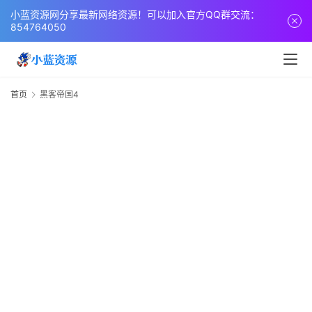
页
小蓝资源网分享最新网络资源！可以加入官方QQ群交流：
854764050
网
站
源
首页
黑客帝国4
码
4
网
络
活
动
技
术
教