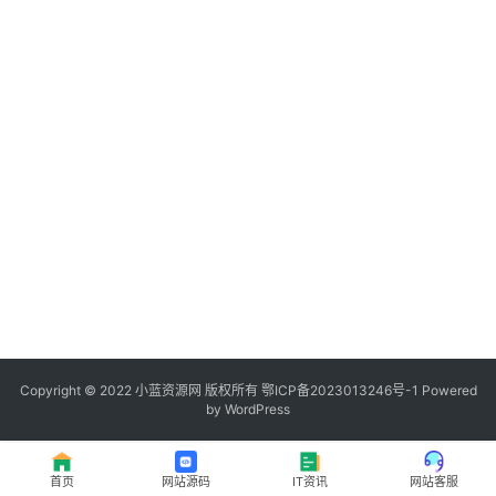
程
登录
注册
I
T
资
讯
影
视
资
源
Copyright © 2022
小蓝资源网
版权所有
鄂ICP备2023013246号-1
Powered
by WordPress
网
址
首页
网站源码
IT资讯
网站客服
推