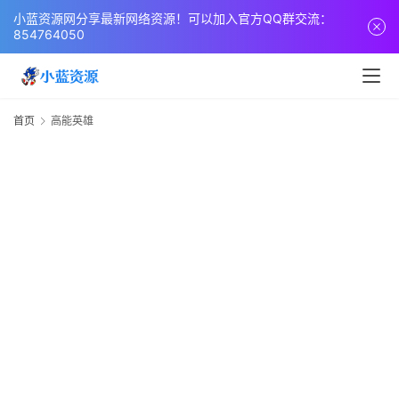
页
小蓝资源网分享最新网络资源！可以加入官方QQ群交流：
854764050
网
站
源
首页
高能英雄
码
网
络
活
动
技
术
教