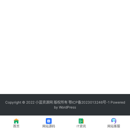
程
登录
注册
I
T
资
讯
影
视
资
源
Copyright © 2022
小蓝资源网
版权所有
鄂ICP备2023013246号-1
Powered
by WordPress
网
址
首页
网站源码
IT资讯
网站客服
推