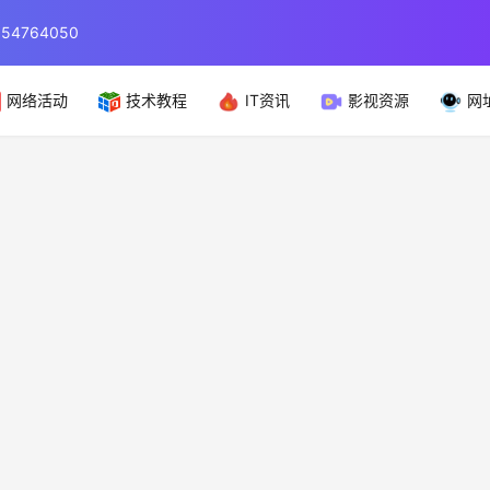
764050
网络活动
技术教程
IT资讯
影视资源
网