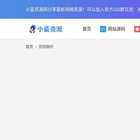
小蓝资源网分享最新网络资源！可以加入官方QQ群交流：854
首页
网站源码
首页
视频解析