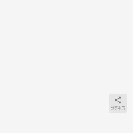
下载
滑动
地址
特
https
效，
//dmf
非常
hy.la
酷
zout.
炫。
co…
引导
页展
示 源
码文
件
夹/jx/
目录
里面
分享本页
带一
款视
频解