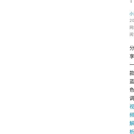
小
2
网
阅