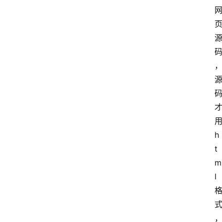
h
t
m
l